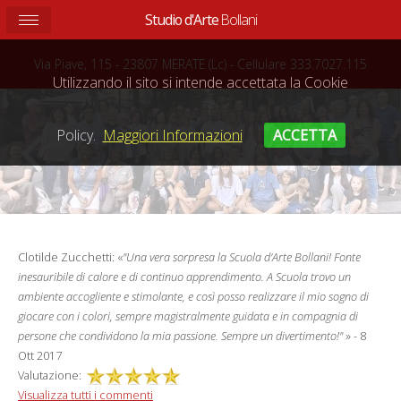
Studio d'Arte
Bollani
Questo sito web utilizza i cookie per migliorare la navigazione.
Via Piave, 115 - 23807 MERATE (Lc) - Cellulare 333.7027.115
Utilizzando il sito si intende accettata la Cookie
Policy.
Maggiori Informazioni
ACCETTA
Clotilde Zucchetti: «
"Una vera sorpresa la Scuola d'Arte Bollani! Fonte
inesauribile di calore e di continuo apprendimento. A Scuola trovo un
ambiente accogliente e stimolante, e così posso realizzare il mio sogno di
giocare con i colori, sempre magistralmente guidata e in compagnia di
persone che condividono la mia passione. Sempre un divertimento!"
» - 8
Ott 2017
Valutazione:
Visualizza tutti i commenti