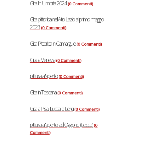
Gita In Umbria 2024
(0 Commenti)
Gita pittorica nell'Alto Lazio al primo maggio
2023
(0 Commenti)
Gita Pittorica in Camargue
(0 Commenti)
Gita a Venezia
(0 Commenti)
pittura all'aperto
(0 Commenti)
Gita in Toscana
(0 Commenti)
Gita a Pisa, Lucca e Lerici
(0 Commenti)
pittura all'aperto ad Oggiono (Lecco)
(0
Commenti)