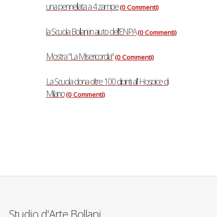
una pennellata a 4 zampe
(0 Commenti)
la Scuola Bollani in aiuto dell'ENPA
(0 Commenti)
Mostra "La Misericordia"
(0 Commenti)
La Scuola dona oltre 100 dipinti all’ Hospice di
Milano
(0 Commenti)
Studio d'Arte Bollani