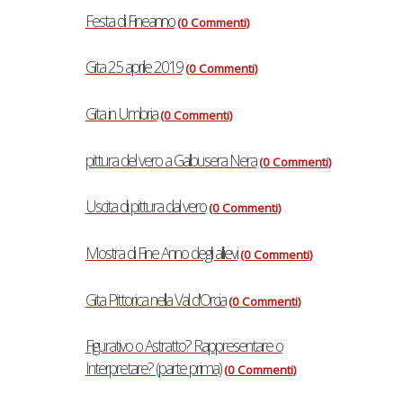
Festa di Fineanno
(0 Commenti)
Gita 25 aprile 2019
(0 Commenti)
Gita in Umbria
(0 Commenti)
pittura del vero a Galbusera Nera
(0 Commenti)
Uscita di pittura dal vero
(0 Commenti)
Mostra di Fine Anno degli allievi
(0 Commenti)
Gita Pittorica nella Val d'Orcia
(0 Commenti)
Figurativo o Astratto? Rappresentare o
Interpretare? (parte prima)
(0 Commenti)