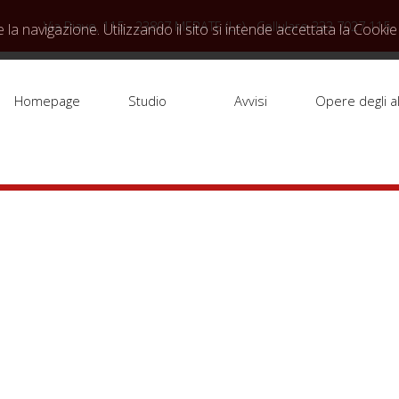
Via Piave, 115 - 23807 MERATE (Lc) - Cellulare 333.7027.115
 la navigazione. Utilizzando il sito si intende accettata la Cookie 
Homepage
Studio
Avvisi
Opere degli al