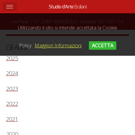
Studio d'Arte
Bollani
Questo sito web utilizza i cookie per migliorare la navigazione.
Via Piave, 115 - 23807 MERATE (Lc) - Cellulare 333.7027.115
Utilizzando il sito si intende accettata la Cookie
Gli Anni
Policy.
Maggiori Informazioni
ACCETTA
2025
2024
2023
2022
2021
2020